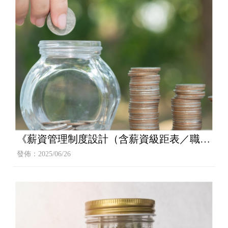
《薪資管理制度設計（含薪資級距表／職等
職級職稱設計）》
發佈：2025/06/26