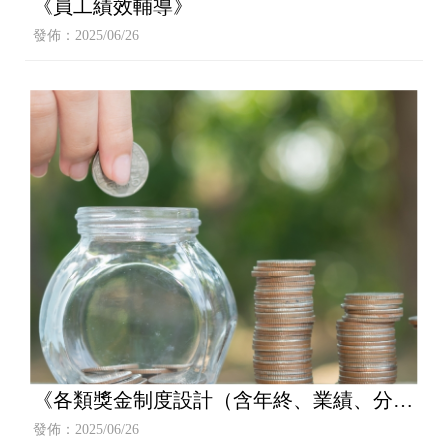
《員工績效輔導》
發佈：2025/06/26
《各類獎金制度設計（含年終、業績、分紅
等）》
發佈：2025/06/26